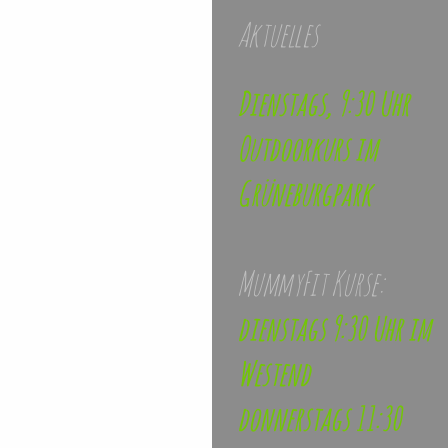
Aktuelles
Dienstags, 9:30 Uhr
Outdoorkurs im
Grüneburgpark
MummyFit Kurse:
dienstags 9:30 Uhr im
Westend
donnerstags 11:30