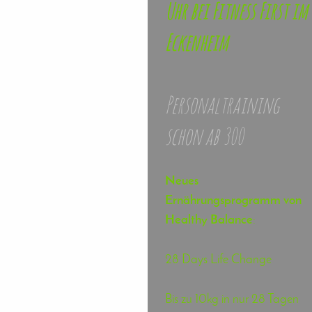
Uhr bei Fitness First im
Eckenheim
Personaltraining
schon ab 30€
Neues
Ernährungsprogramm von
Healthy Balance
:
28 Days Life Change
Bis zu 10kg in nur 28 Tagen